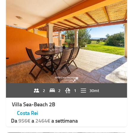
2
2
1
30mt
Villa Sea-Beach 2B
Costa Rei
Da
956€
a
2464€
a settimana