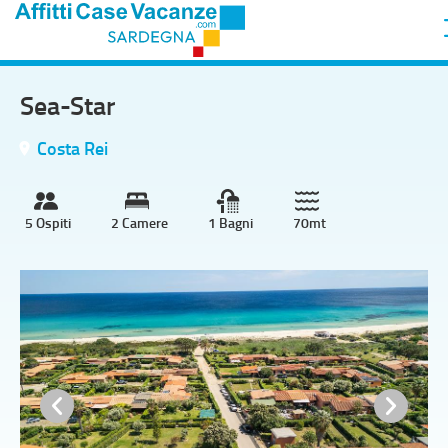
Sea-Star
Costa Rei
5 Ospiti
2 Camere
1 Bagni
70mt