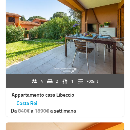
4
2
1
700mt
Appartamento casa Libeccio
Costa Rei
Da
840€
a
1890€
a settimana