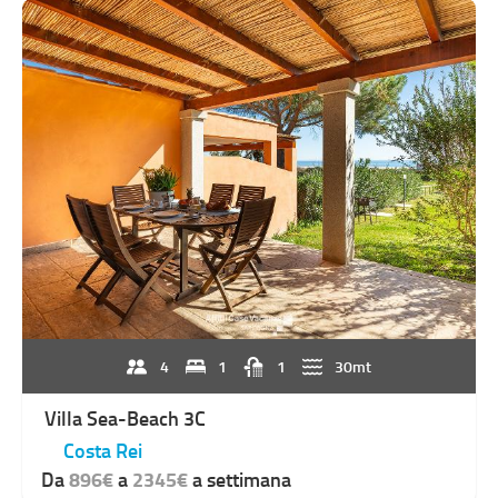
4
1
1
30mt
Villa Sea-Beach 3C
Costa Rei
Da
896€
a
2345€
a settimana