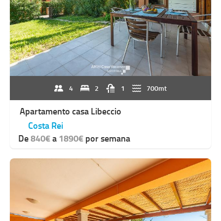
4
2
1
700mt
Apartamento casa Libeccio
Costa Rei
De
840€
a
1890€
por semana