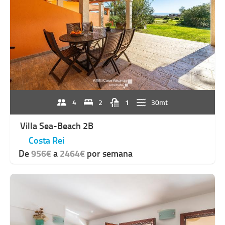
4
2
1
30mt
Villa Sea-Beach 2B
Costa Rei
De
956€
a
2464€
por semana