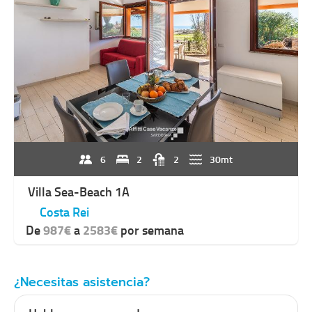
6
2
2
30mt
Villa Sea-Beach 1A
Costa Rei
De
987€
a
2583€
por semana
¿Necesitas asistencia?