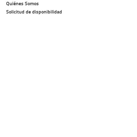
Quiénes Somos
Solicitud de disponibilidad
Contáctanos
Política de Privacidad
Política de Cookies
Configuración de Cookies
Suscríbete al Boletín
Sitio Web realizado por MyComp
Motor de Reservas y sistemas CRS: MyGuestCare