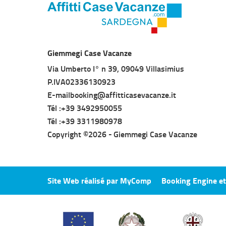
Giemmegi Case Vacanze
Via Umberto I° n 39, 09049 Villasimius
P.IVA02336130923
E-mailbooking@affitticasevacanze.it
Tél :+39 3492950055
Tél :+39 3311980978
Copyright ©2026 -
Giemmegi Case Vacanze
Site Web réalisé par MyComp
Booking Engine e