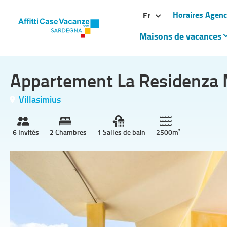
Horaires Agen
Fr
Maisons de vacances
Appartement La Residenza M
Villasimius
6 Invités
2 Chambres
1 Salles de bain
2500m²