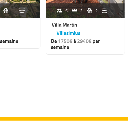
--
--
6
2
2
--
Villa Martin
Villasimius
 semaine
De
1750€
à
2940€
par
semaine