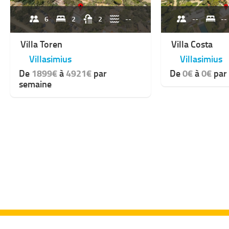
6
2
2
--
--
--
Villa Toren
Villa Costa
Villasimius
Villasimius
De
1899€
à
4921€
par
De
0€
à
0€
par
semaine