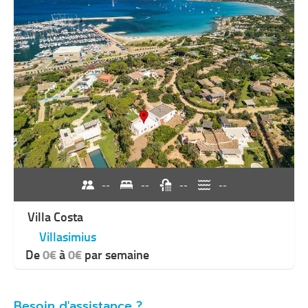
--
--
--
--
Villa Costa
Villasimius
De
0€
à
0€
par semaine
Besoin d'assistance ?