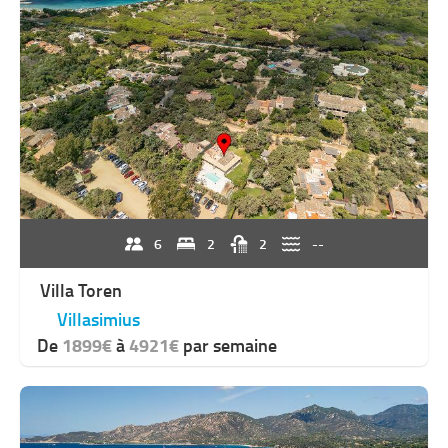
6
2
2
--
Villa Toren
Villasimius
De
1899€
à
4921€
par semaine