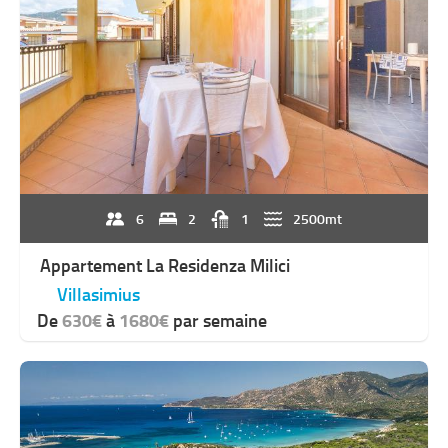
6
2
1
2500mt
Appartement La Residenza Milici
Villasimius
De
630€
à
1680€
par semaine